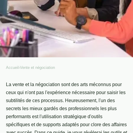
Accueil
›
Vente et négociation
VENTE ET NÉGOCIATION
Outils et Supports Essentiels
La vente et la négociation sont des arts méconnus pour
ceux qui n'ont pas l'expérience nécessaire pour saisir les
pour la Vente et la Négociation
subtilités de ces processus. Heureusement, l'un des
secrets les mieux gardés des professionnels les plus
Célia
•
10 mars 2022
•
4 min de lecture
performants est l'utilisation stratégique d'outils
spécifiques et de supports adaptés pour clore des affaires
avec succès. Dans ce guide, je vous révèlerai les outils et